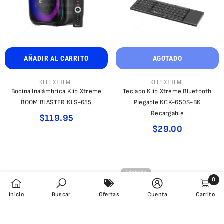
AÑADIR AL CARRITO
AGOTADO
PROVEEDOR:
PROVEEDOR:
KLIP XTREME
KLIP XTREME
Bocina Inalámbrica Klip Xtreme
Teclado Klip Xtreme Bluetooth
BOOM BLASTER KLS-655
Plegable KCK-650S-BK
Recargable
$119.95
Recibirá
$29.00
una
notificaci
cuando
este
Agotado
product
0
este en
0
Inicio
Buscar
Ofertas
Cuenta
Carrito
promoció
eleme
Sub
ORDENAR POR: