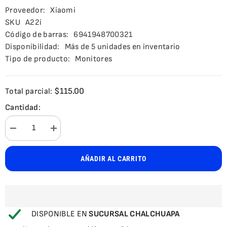
Proveedor:
Xiaomi
SKU
A22i
Código de barras:
6941948700321
Disponibilidad:
Más de 5 unidades en inventario
Tipo de producto:
Monitores
$115.00
Total parcial:
Cantidad:
Disminuir
aumentar
cantidad
la
para
cantidad
Monitor
para
AÑADIR AL CARRITO
Xiaomi
Monitor
A22i
Xiaomi
FHD
A22i
21.45Plg
FHD
21.45Plg
DISPONIBLE EN
SUCURSAL CHALCHUAPA